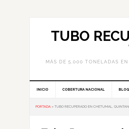
Saltar
Saltar
Saltar
a
al
a
la
contenido
la
navegación
principal
barra
TUBO RECU
principal
lateral
principal
MÁS DE 5,000 TONELADAS EN 
INICIO
COBERTURA NACIONAL
BLO
PORTADA
»
TUBO RECUPERADO EN CHETUMAL, QUINTAN