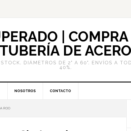
PERADO | COMPRA 
TUBERÍA DE ACER
STOCK. DIÁMETROS DE 2" A 60". ENVÍOS A TO
40%.
G
NOSOTROS
CONTACTO
A ROO
l
p