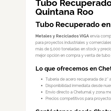
Tubo Recuperado
Quintana Roo
Tubo Recuperado en
Metales y Reciclados VIGA
envía compr
para proyectos industriales y comerciale
más de 5,000 toneladas en stock y preci
mejor opción en compra y venta de tubo
Lo que ofrecemos en Che
Tubería de acero recuperada de 2″ 
Disponibilidad inmediata desde nu
Envío directo a Chetumal y zona me
Precios competitivos para proyectos