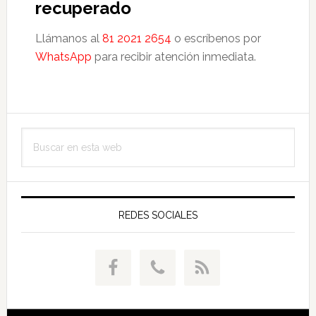
recuperado
Llámanos al
81 2021 2654
o escríbenos por
WhatsApp
para recibir atención inmediata.
Barra
Buscar
lateral
en
principal
esta
web
REDES SOCIALES