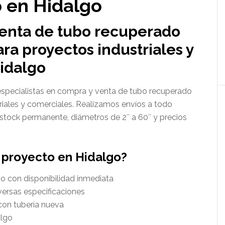
 en Hidalgo
venta de tubo recuperado
ra proyectos industriales y
idalgo
pecialistas en compra y venta de tubo recuperado
riales y comerciales. Realizamos envíos a todo
tock permanente, diámetros de 2″ a 60″ y precios
u proyecto en Hidalgo?
o con disponibilidad inmediata
versas especificaciones
on tubería nueva
algo