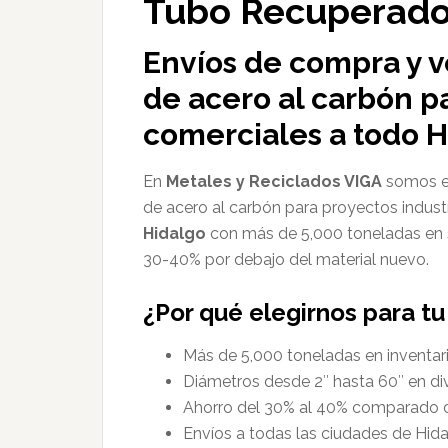
Tubo Recuperado
Envíos de compra y 
de acero al carbón pa
comerciales a todo H
En
Metales y Reciclados VIGA
somos es
de acero al carbón para proyectos indust
Hidalgo
con más de 5,000 toneladas en s
30-40% por debajo del material nuevo.
¿Por qué elegirnos para t
Más de 5,000 toneladas en inventari
Diámetros desde 2″ hasta 60″ en di
Ahorro del 30% al 40% comparado c
Envíos a todas las ciudades de Hid