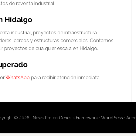
os de reventa industrial
en Hidalgo
nta industrial, proyectos de infraestructura
uidores, cercos y estructuras comerciales. Contamos
rtir proyectos de cualquier escala en Hidalgo.
cuperado
por
WhatsApp
para recibir atención inmediata.
yright © 2026 ·
News Pro
en
Genesis Framework
·
WordPress
·
Acce