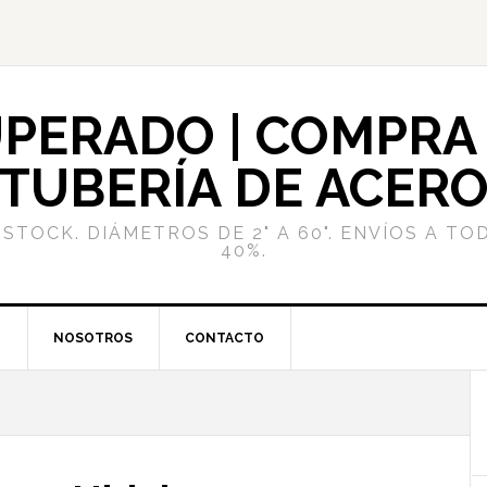
PERADO | COMPRA 
TUBERÍA DE ACER
STOCK. DIÁMETROS DE 2" A 60". ENVÍOS A TO
40%.
G
NOSOTROS
CONTACTO
l
p