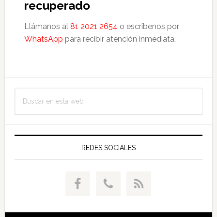
recuperado
Llámanos al
81 2021 2654
o escríbenos por
WhatsApp
para recibir atención inmediata.
Barra
Buscar
lateral
en
principal
esta
web
REDES SOCIALES