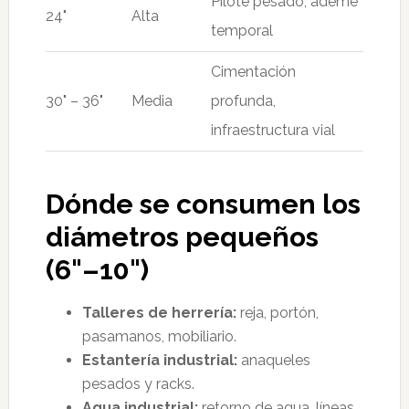
Pilote pesado, ademe
24"
Alta
temporal
Cimentación
30" – 36"
Media
profunda,
infraestructura vial
Dónde se consumen los
diámetros pequeños
(6"–10")
Talleres de herrería:
reja, portón,
pasamanos, mobiliario.
Estantería industrial:
anaqueles
pesados y racks.
Agua industrial:
retorno de agua, líneas