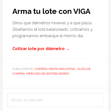
Arma tu lote con VIGA
Dinos qué diámetros mueves y a qué plaza.
Diseñamos el lote balanceado, cotizamos y
programamos embarque el mismo día.
Cotizar lote por diámetro →
PUBLICADO EN:
COMPRA-VENTA INDUSTRIAL
,
GUÍAS DE
COMPRA
,
MERCADO DE DISTRIBUIDORES
Barra
Buscar
lateral
en
principal
esta