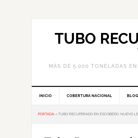
Saltar
Saltar
Saltar
a
al
a
la
contenido
la
navegación
principal
barra
TUBO RECU
principal
lateral
principal
MÁS DE 5,000 TONELADAS EN 
INICIO
COBERTURA NACIONAL
BLO
PORTADA
»
TUBO RECUPERADO EN ESCOBEDO, NUEVO L