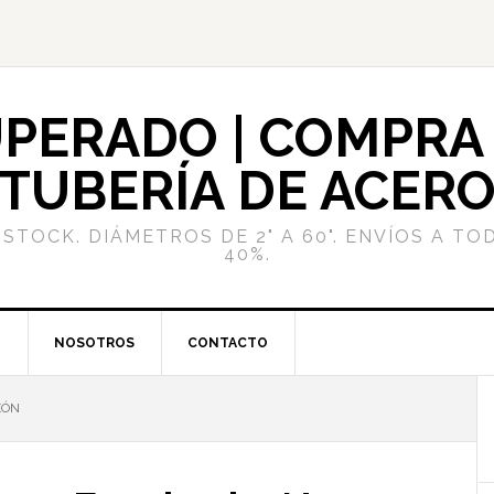
PERADO | COMPRA 
TUBERÍA DE ACER
STOCK. DIÁMETROS DE 2" A 60". ENVÍOS A TO
40%.
G
NOSOTROS
CONTACTO
EÓN
l
p