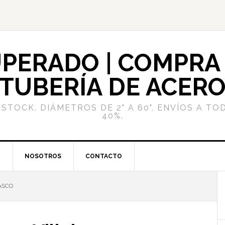
PERADO | COMPRA 
TUBERÍA DE ACER
STOCK. DIÁMETROS DE 2" A 60". ENVÍOS A TO
40%.
G
NOSOTROS
CONTACTO
ASCO
l
p