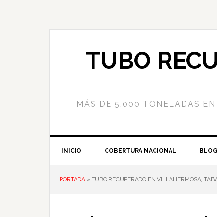
Saltar
Saltar
Saltar
a
al
a
la
contenido
la
navegación
principal
barra
TUBO RECU
principal
lateral
principal
MÁS DE 5,000 TONELADAS EN 
INICIO
COBERTURA NACIONAL
BLO
PORTADA
»
TUBO RECUPERADO EN VILLAHERMOSA, TAB